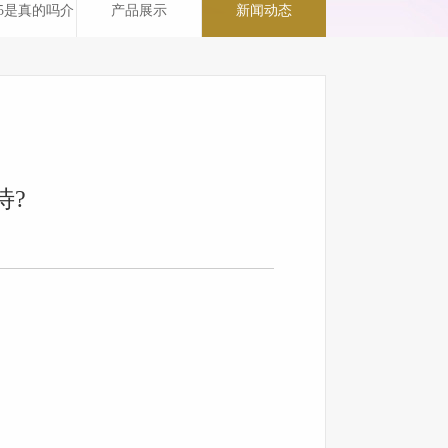
65是真的吗介
产品展示
新闻动态
绍
待?