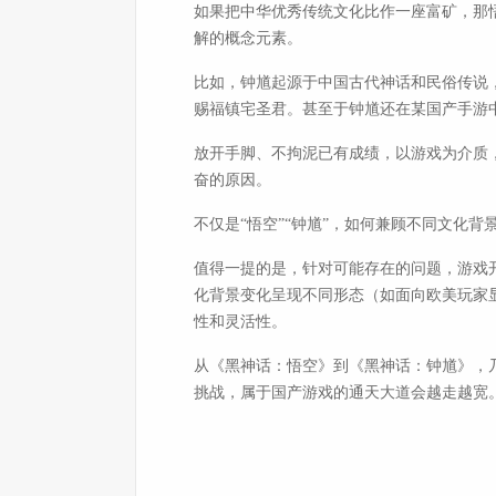
如果把中华优秀传统文化比作一座富矿，那
解的概念元素。
比如，钟馗起源于中国古代神话和民俗传说
赐福镇宅圣君。甚至于钟馗还在某国产手游中
放开手脚、不拘泥已有成绩，以游戏为介质
奋的原因。
不仅是“悟空”“钟馗”，如何兼顾不同文化背
值得一提的是，针对可能存在的问题，游戏
化背景变化呈现不同形态（如面向欧美玩家
性和灵活性。
从《黑神话：悟空》到《黑神话：钟馗》，
挑战，属于国产游戏的通天大道会越走越宽