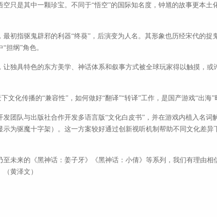
悟空只是其中一颗珍宝。不同于“悟空”的国际知名度，钟馗的故事更本土
，最初指驱鬼辟邪的利器“终葵”，后演变为人名。其形象也历经宋代的捉
“担纲”角色。
，让独具特色的东方美学、神话体系和叙事方式被全球玩家得以触摸，或
景下文化传播的“兼容性”，如何做好“翻译”“转译”工作，是国产游戏“出海
开发团队与出版社合作开发多语言版“文化白皮书”，并在游戏内植入名词
显示为驱魔十字架）。这一方案较好通过创新视听机制帮助不同文化差异
乃至未来的《黑神话：姜子牙》《黑神话：小倩》等系列，我们有理由相
。（黄泽文）