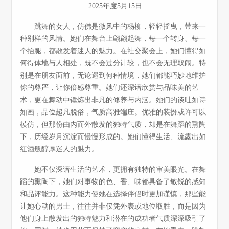
2025年度5月15日
跳舞的女人，仿佛是微风中的杨柳，轻轻摇曳，带来一
种别样的风情。她们在舞台上翩翩起舞，每一个转身、每一
个抬腿，都散发着迷人的魅力。在社交聚会上，她们懂得如
何得体地与人相处，既不会过分计较，也不会无理取闹。特
别是在朋友面前，无论遇到何种情境，她们都能巧妙地维护
你的尊严，让你倍感尊重。她们还深谙欣赏与品味美的艺
术，更在舞动中锤炼出非凡的修养与内涵。她们的谈吐如诗
如画，品位超凡脱俗，气质高雅端庄。优雅的装扮或许可以
模仿，但那份由内而外散发的独特气质，却是在舞蹈的熏陶
下，历经岁月沉淀而慢慢形成的。她们懂得生活、流露出如
红酒般醇厚迷人的魅力。
她不仅深谙生活的艺术，更拥有独特的审美眼光。在舞
蹈的熏陶下，她们对事物的色、香、味都具备了敏锐的感知
和品评能力。这种能力使她在选择伴侣时更加谨慎，那些能
让她心动的男士，往往并非仅凭外表或地位取胜，而是因为
他们身上散发出的独特魅力和潜在的成功者气质深深吸引了