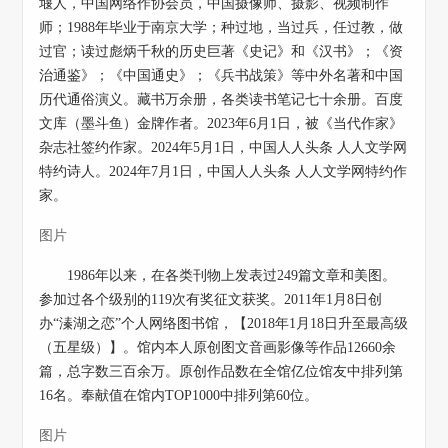
堰人，中国网络作协会员，中国摄像师、摄影、视频制作
师；1988年毕业于南京大学；种过地，当过兵，任过教，做
过官；读过彪炳千秋的历史巨著《史记》和《汉书》；《资
治通鉴》；《中国通史》；《兵书战策》等中外名著和中国
历代通俗演义。藏书万余册，各类读书笔记七十余册。百度
文库（墨斗鱼）金牌作者。2023年6月1日，被《当代作家》
杂志社签约作家。2024年5月1日，中国人人头条 人人文学网
特约诗人。2024年7月1日，中国人人头条 人人文学网特约作
家。
图片
1986年以来，在各类刊物上发表过249篇文章和美图。
参加过各个级别的119次有奖征文获奖。2011年1月8日创
办“溱湖之恋”个人网络图书馆，【2018年1月18日升至最高级
（五星级）】。馆内本人原创图文音画影像等作品12660余
篇，总字数三百余万。原创作品数在全馆亿位馆友中排列第
16名。奉献值在馆内TOP1000中排列第60位。
图片