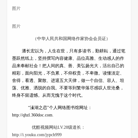
图片
图片
（中华人民共和国网络作家协会会员证）
潘长宏以为，人生在世，只有多读书，勤耕耘，通过笔
墨跃然纸上，坚持撰写内容健康、品位高雅、生动感人的作
品来奉献社会！把人间的真、善、美弘扬光大，活出自己的
精彩，面向阳光，不负累，不仰权贵，不卑微。读懂淡定、
舍得，看透、聚散、进退五大天律，做一个自信、容人、坦
荡、优雅、洒脱的自我。不要等到繁华落尽感叹人世沧桑，
终身不留遗憾。从而无愧于这个时代。
“溱湖之恋”个人网络图书馆网址：
http://qhzl.360doc.com.
优酷视频网站LV.28级道长：
http://i.youku.com/jypch999